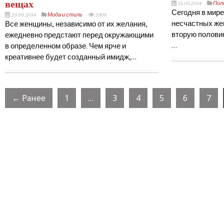
вещах
15.05.2014
Пол
Сегодня в мире
29.05.2014
Мода и стиль
2909
несчастных же
Все женщины, независимо от их желания,
вторую половин
ежедневно предстают перед окружающими
…
в определенном образе. Чем ярче и
креативнее будет созданный имидж,…
← Ранее
1
…
3
4
5
6
7