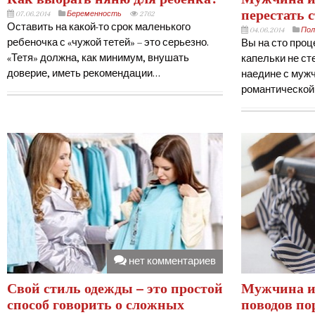
перестать 
07.06.2014
Беременность
2762
Оставить на какой-то срок маленького
04.06.2014
Пол
ребеночка с «чужой тетей» – это серьезно.
Вы на сто проц
«Тетя» должна, как минимум, внушать
капельки не ст
доверие, иметь рекомендации…
наедине с мужч
романтической
нет комментариев
Свой стиль одежды – это простой
Мужчина и
способ говорить о сложных
поводов по