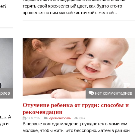
терять свой ярко-зеленый цвет, как будто кто-то
ет?
прошелся по ним мягкой кисточкой с желтой…
ариев
нет комментариев
Отучение ребенка от груди: способы и
рекомендации
…». А
05.11.2014
Беременность
3528
да и
В первые полгода младенец нуждается в мамином
молоке, чтобы жить. Это бесспорно. Затем в рацион