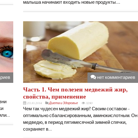
малыша начинают входить новые продукты….
ариев
нет комментариев
Часть 1. Чем полезен медвежий жир,
свойства, применение
зни
23.10.2014
Диета и Здоровье
3280
ки
Чем так чудесен медвежий жир? Своим составом –
 или…
оптимально сбалансированным, аминокислотным. Он
медведю, в период пятимесячной зимней спячки,
сохраняет в…