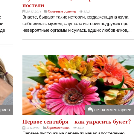
постели
20.12.2014
Полезные советы
3342
с
Знаете, бывают такие истории, когда женщина жила
ии
себе жила с мужем, слушала истории подружек про
где
невероятные оргазмы и сумасшедших любовников,…
ариев
нет комментариев
Первое сентября – как украсить букет?
16.11.2014
Беременность
4402
Первые листочки на деревьях начали постепенно