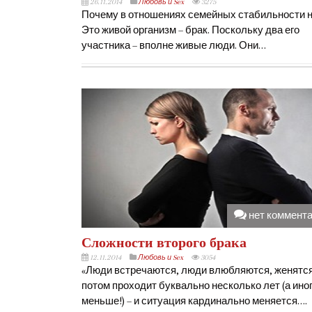
26.11.2014
Любовь и Sex
3275
Почему в отношениях семейных стабильности н
Это живой организм – брак. Поскольку два его
участника – вполне живые люди. Они…
нет коммент
Сложности второго брака
12.11.2014
Любовь и Sex
3054
«Люди встречаются, люди влюбляются, женятся
потом проходит буквально несколько лет (а иног
меньше!) – и ситуация кардинально меняется….