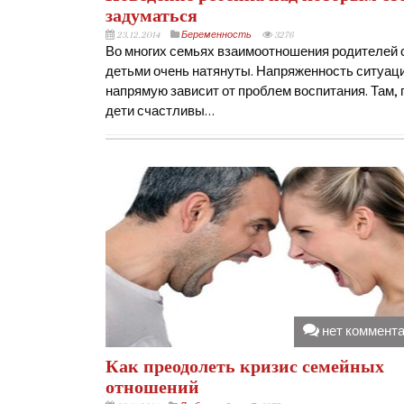
задуматься
23.12.2014
Беременность
3276
Во многих семьях взаимоотношения родителей 
детьми очень натянуты. Напряженность ситуац
напрямую зависит от проблем воспитания. Там, 
дети счастливы…
нет коммент
Как преодолеть кризис семейных
отношений