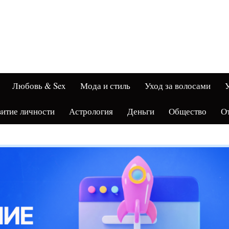
Любовь & Sex
Мода и стиль
Уход за волосами
У
витие личности
Астрология
Деньги
Общество
О