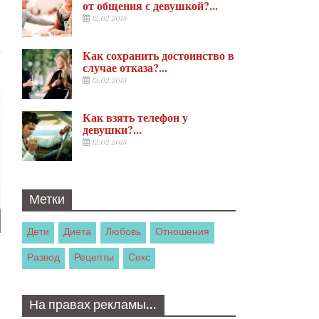
от общения с девушкой?...
12.02.2015
Как сохранить достоинство в
случае отказа?...
12.02.2015
Как взять телефон у
девушки?...
12.02.2015
Метки
Дети
Диета
Любовь
Отношения
Развод
Рецепты
Секс
На правах рекламы…