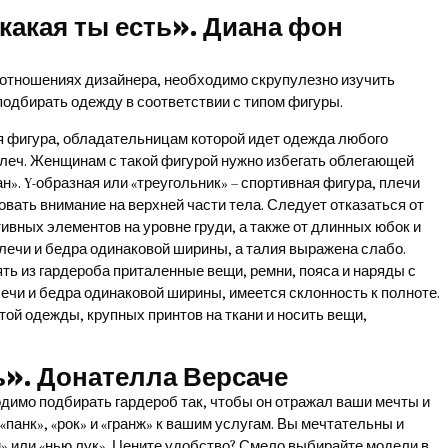
 какая ты есть». Диана фон
 отношениях дизайнера, необходимо скрупулезно изучить
подбирать одежду в соответствии с типом фигуры.
я фигура, обладательницам которой идет одежда любого
 плеч. Женщинам с такой фигурой нужно избегать облегающей
н». Y-образная или «треугольник» – спортивная фигура, плечи
вать внимание на верхней части тела. Следует отказаться от
ивных элементов на уровне груди, а также от длинных юбок и
плечи и бедра одинаковой ширины, а талия выражена слабо.
ь из гардероба приталенные вещи, ремни, пояса и наряды с
плечи и бедра одинаковой ширины, имеется склонность к полноте.
ой одежды, крупных принтов на ткани и носить вещи,
ь». Донателла Версаче
димо подбирать гардероб так, чтобы он отражал ваши мечты и
«панк», «рок» и «гранж» к вашим услугам. Вы мечтательны и
» или «нью лук». Цените удобство? Смело выбирайте модели в