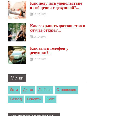
Как получать удовольствие
от общения с девушкой?...
12.02.2015
Как сохранить достоинство в
случае отказа?...
12.02.2015
Как взять телефон у
девушки?...
12.02.2015
Метки
Дети
Диета
Любовь
Отношения
Развод
Рецепты
Секс