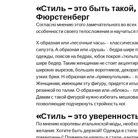
«Стиль – это быть такой,
Фюрстенберг
Согласно мнению этого замечательного во всех
особенности своего телосложения и научиться 
Х-образная или «песочные часы» – классическа
силуэта. А-образная или «груша» – бедра шире
одежды, поясов на бедрах, юбок покроя «тюльпа
шире бедер. Таким женщинам не стоит акцентиро
широких вырезов, больших воротников, декорат
узких брюк. Н-образная или «прямоугольник» – 
Женщинам, имеющим эту фигуру, придется изъят
резинкой по талии. О-образная или «яблоко» – 
Дамам с такой фигурой нужно избегать мешковат
позволяющие подчеркнуть стройность ног.
«Стиль – это уверенност
По мнению королевы итальянской моды, необхо
желания. Хотите быть дерзкой? Одежда в стиле 
романтичны? Примерьте наряды в стиле «кантри