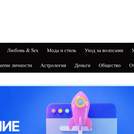
Любовь & Sex
Мода и стиль
Уход за волосами
У
витие личности
Астрология
Деньги
Общество
О