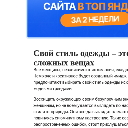
Свой стиль одежды – эт
сложных вещах
В
се женщины, независимо от их желания, ежед
Чем ярче и креативнее будет созданный имидж,
предпочитают выбирать свой стиль одежды исхо
модными трендами.
Восхищать окружающих своим безупречным вне
женщинам, но не всем удается выглядеть по-н
стиля от природы. Они всегда выглядят элегант
повинуясь сиюминутному настроению. Такие осо
распространенных ошибок, стоит прислушаться