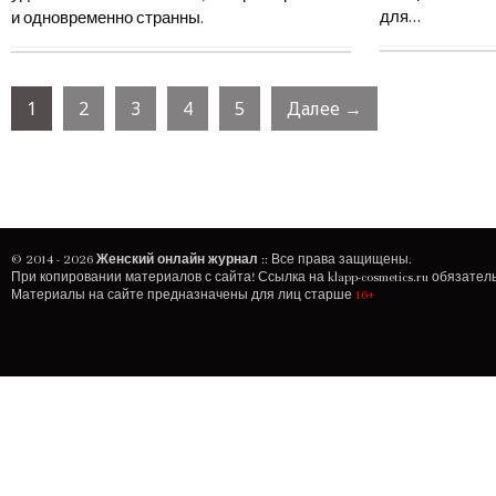
для…
и одновременно странны.
1
2
3
4
5
Далее →
© 2014 - 2026
Женский онлайн журнал
:: Все права защищены.
При копировании материалов с сайта! Ссылка на
klapp-cosmetics.ru
обязатель
Материалы на сайте предназначены для лиц старше
16+