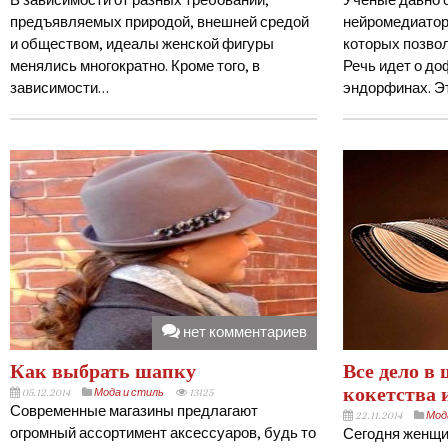
В зависимости от разных требований,
Ученые давно 
предъявляемых природой, внешней средой
нейромедиатор
и обществом, идеалы женской фигуры
которых позвол
менялись многократно. Кроме того, в
Речь идет о до
зависимости…
эндорфинах. Э
нет комментариев
Как выбрать шапку
Все дело в
кокетства 
05.12.2014
Мода и стиль
13125
Современные магазины предлагают
22.11.2014
Мод
огромный ассортимент аксессуаров, будь то
Сегодня женщи