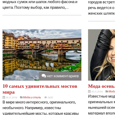
модных сумок или шапок любого фасона и
городов встрет
цвета. Поэтому выбор, как правило,…
речь ведется о
женских шляпк
нет комментариев
10 самых удивительных мостов
Мода осень
мира
16.11.2014
Мода
Известные мод
16.11.2014
Мода и стиль
3435
оригинальных 
В мире много интересного, оригинального,
нынешней осен
необычного. Например, известны
материал впол
удивительнейшие мосты, которые красивы