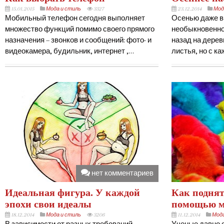
15.01.2015
Мода и стиль
3327
23.12.2014
Мод
Мобильный телефон сегодня выполняет
Осенью даже ви
множество функций помимо своего прямого
необыкновенно
назначения – звонков и сообщений: фото- и
назад на дере
видеокамера, будильник, интернет ,…
листья, но с 
нет комментариев
Идеальная фигура. У каждой
Как поднят
эпохи свои идеалы
помощью м
18.12.2014
Мода и стиль
3206
11.12.2014
Мода