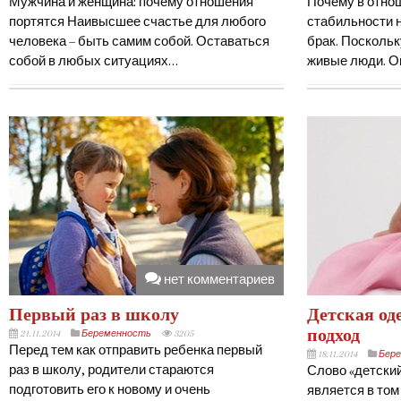
Мужчина и женщина: почему отношения
Почему в отно
портятся Наивысшее счастье для любого
стабильности н
человека – быть самим собой. Оставаться
брак. Поскольк
собой в любых ситуациях…
живые люди. 
нет комментариев
Первый раз в школу
Детская од
подход
21.11.2014
Беременность
3205
Перед тем как отправить ребенка первый
18.11.2014
Бер
раз в школу, родители стараются
Слово «детски
подготовить его к новому и очень
является в том