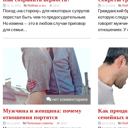
02.12.2014
Любовь и Sex
3224
01.12.2014
Любо
Поход «на сторону» для некоторых супругов
Гражданский бр
перестал быть чем-то предосудительным.
которую следу
Но измена — это в любом случае приговор
говорят мужчи
для семьи….
отношениях. У
нет комментариев
Мужчина и женщина: почему
Как преодо
отношения портятся
семейных 
29.11.2014
Полезные советы
3252
26.11.2014
Любо