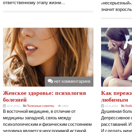
ответственному этапу жизни….
«несерьезный»,
значит взрослы
нет комментариев
Женское здоровье: психология
Как пережи
болезней
любимым
16.11.2014
Полезные советы
2804
13.11.2014
Любо
В восточной медицине, в отличие от
Душевная боль
медицины западной, связь между
Депрессивное с
психологическим и физическим состоянием
расставаний. И,
человека является неоспоримой истиной.
И сделать ниче